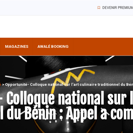
DEVENIR PREMIU
MAGAZINES
AWALÉ BOOKING
é
>
Opportunité- Colloque national sur l’art culinaire traditionnel du B
Colloque national sur l
l du Bénin : Appel a c