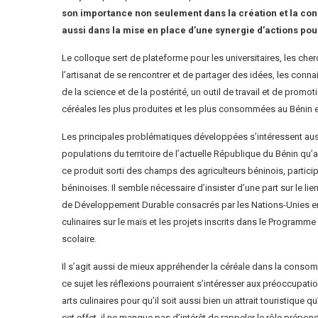
son importance non seulement dans la création et la cons
aussi dans la mise en place d’une synergie d’actions pour l’
Le colloque sert de plateforme pour les universitaires, les cher
l’artisanat de se rencontrer et de partager des idées, les conn
de la science et de la postérité, un outil de travail et de promot
céréales les plus produites et les plus consommées au Bénin e
Les principales problématiques développées s’intéressent auss
populations du territoire de l’actuelle République du Bénin qu’a
ce produit sorti des champs des agriculteurs béninois, participe
béninoises. Il semble nécessaire d’insister d’une part sur le lie
de Développement Durable consacrés par les Nations-Unies en 20
culinaires sur le maïs et les projets inscrits dans le Progr
scolaire.
Il s’agit aussi de mieux appréhender la céréale dans la consom
ce sujet les réflexions pourraient s’intéresser aux préoccupation
arts culinaires pour qu’il soit aussi bien un attrait touristique q
cet effet, il ne manque pas d’intérêt de rappeler le rôle prépon