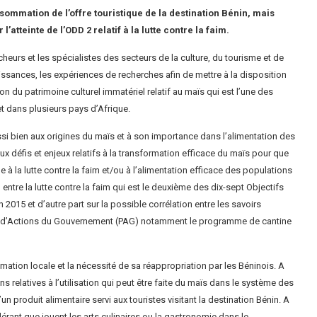
ommation de l’offre touristique de la destination Bénin, mais
atteinte de l’ODD 2 relatif à la lutte contre la faim.
cheurs et les spécialistes des secteurs de la culture, du tourisme et de
aissances, les expériences de recherches afin de mettre à la disposition
ion du patrimoine culturel immatériel relatif au maïs qui est l’une des
t dans plusieurs pays d’Afrique.
i bien aux origines du maïs et à son importance dans l’alimentation des
ux défis et enjeux relatifs à la transformation efficace du maïs pour que
 à la lutte contre la faim et/ou à l’alimentation efficace des populations
n entre la lutte contre la faim qui est le deuxième des dix-sept Objectifs
15 et d’autre part sur la possible corrélation entre les savoirs
amme d’Actions du Gouvernement (PAG) notamment le programme de cantine
mation locale et la nécessité de sa réappropriation par les Béninois. A
s relatives à l’utilisation qui peut être faite du maïs dans le système des
u’un produit alimentaire servi aux touristes visitant la destination Bénin. A
dérant que jouent les arts culinaires ou la gastronomie dans le