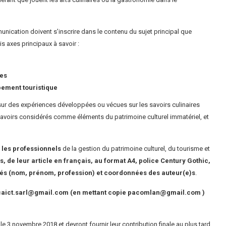
nication doivent s’inscrire dans le contenu du sujet principal que
s axes principaux à savoir :
tes
pement touristique
 sur des expériences développées ou vécues sur les savoirs culinaires
 savoirs considérés comme éléments du patrimoine culturel immatériel, et
, les professionnels
de la gestion du patrimoine culturel, du tourisme et
, de leur article en français, au format A4, police Century Gothic,
entités (nom, prénom, profession) et coordonnées des auteur(e)s
.
caict.sarl@gmail.com
(en mettant copie
pacomlan@gmail.com
)
e 3 novembre 2018 et devront fournir leur contribution finale au plus tard