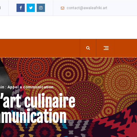
M
contact@awaleafriki.art
énin : Appel a communication
’art culinaire
ommunication