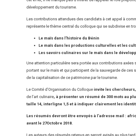
développement du tourisme.
Les contributions attendues des candidats à cet appel à commu
représente le thème central du colloque qui se subdivise en troi
Le maïs dans l’histoire du Bénin
Le maïs dans les productions culturelles et les cul
Les savoirs culinaires sur le maïs dans le dévelop
Une attention particulière sera portée aux contributions axées
portant sur le maïs et qui participent de la sauvegarde de ces
de la capitalisation de ce patrimoine par le tourisme.
Le Comité d’Organisation du Colloque
invite les chercheurs
de l’art culinaire
, à présenter un résumé de 300 mots au plus
taille 14, interligne 1,5 et à indiquer clairement les id
Les résumés devront être envoyés à l’adresse mail :
afri
avant le 27Octobre 2018.
Les auteurs des résumés retenus en seront avisés au plus tard l