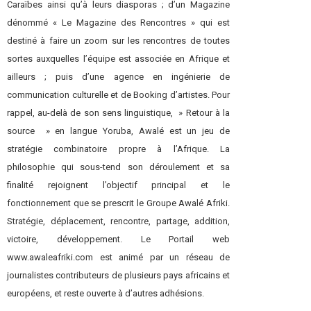
Caraïbes ainsi qu’à leurs diasporas ; d’un Magazine
dénommé « Le Magazine des Rencontres » qui est
destiné à faire un zoom sur les rencontres de toutes
sortes auxquelles l’équipe est associée en Afrique et
ailleurs ; puis d’une agence en ingénierie de
communication culturelle et de Booking d’artistes. Pour
rappel, au-delà de son sens linguistique, » Retour à la
source » en langue Yoruba, Awalé est un jeu de
stratégie combinatoire propre à l’Afrique. La
philosophie qui sous-tend son déroulement et sa
finalité rejoignent l’objectif principal et le
fonctionnement que se prescrit le Groupe Awalé Afriki.
Stratégie, déplacement, rencontre, partage, addition,
victoire, développement. Le Portail web
www.awaleafriki.com est animé par un réseau de
journalistes contributeurs de plusieurs pays africains et
européens, et reste ouverte à d’autres adhésions.