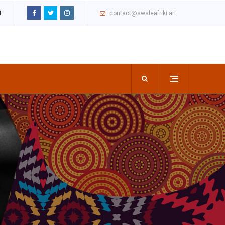
M
contact@awaleafriki.art