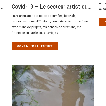
nouv
Niger- Le henné pour le charme, la tradition et le bien-être
Covid-19 – Le secteur artistique : une victime discrète en Afrique
auss
Entre annulations et reports, tournées, festivals,
programmations, diffusions, concerts, saison artistique,
exécutions de projets, résidences de créations, etc.,
l’industrie culturelle est à l’arrêt, au
CONTINUER LA LECTURE