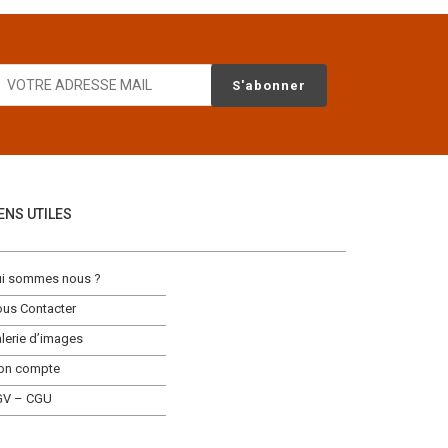
IENS UTILES
i sommes nous ?
us Contacter
lerie d’images
on compte
GV – CGU