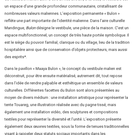
un espace d’une grande profondeur communautaire, cristallisant de
nombreuses valeurs maliennes. L’exposition permanente « Bulon »
reflète une part importante de l’identité malienne. Dans l’aire culturelle
Mandingue,
Bulon
désigne le vestibule, une pièce de la maison. C’est un
espace multifonctionnel, un concept de très haute portée symbolique. Il
est le siège du pouvoir familial, clanique ou du village, lieu de la tradition
hospitalière ainsi que de conservation d’objets protecteurs, mais aussi
des esprits*.
Dans le pavillon « Maaya Bulon », le concept du vestibule malien est
déconstruit, pour être ensuite matérialisé, autrement dit, tout repose
dans l’idée de rendre palpable et esthétique un ensemble de valeurs
culturelles. Différentes facettes du Bulon sont alors présentées au
moyen de divers médium : une installation artistique pour représenter la
tente Touareg, une illustration réalisée avec du pagne tissé, mais
également une installation vidéo, des sculptures et compositions
textiles pour représenter la diversité et l’unité. L’exposition présente
également deux œuvres textiles, sous la forme de tenues traditionnelles
visant à rappeler deux statuts sociaux importants dans les