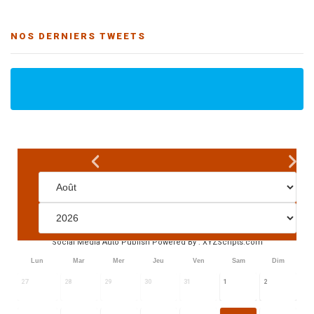
NOS DERNIERS TWEETS
Social Media Auto Publish
Powered By :
XYZScripts.com
Lun
Mar
Mer
Jeu
Ven
Sam
Dim
27
28
29
30
31
1
2