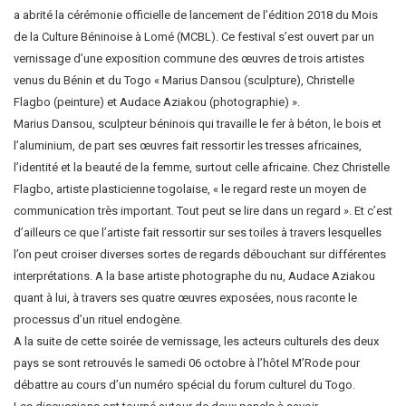
a abrité la cérémonie officielle de lancement de l’édition 2018 du Mois
de la Culture Béninoise à Lomé (MCBL). Ce festival s’est ouvert par un
vernissage d’une exposition commune des œuvres de trois artistes
venus du Bénin et du Togo « Marius Dansou (sculpture), Christelle
Flagbo (peinture) et Audace Aziakou (photographie) ».
Marius Dansou, sculpteur béninois qui travaille le fer à béton, le bois et
l’aluminium, de part ses œuvres fait ressortir les tresses africaines,
l’identité et la beauté de la femme, surtout celle africaine. Chez Christelle
Flagbo, artiste plasticienne togolaise, « le regard reste un moyen de
communication très important. Tout peut se lire dans un regard ». Et c’est
d’ailleurs ce que l’artiste fait ressortir sur ses toiles à travers lesquelles
l’on peut croiser diverses sortes de regards débouchant sur différentes
interprétations. A la base artiste photographe du nu, Audace Aziakou
quant à lui, à travers ses quatre œuvres exposées, nous raconte le
processus d’un rituel endogène.
A la suite de cette soirée de vernissage, les acteurs culturels des deux
pays se sont retrouvés le samedi 06 octobre à l’hôtel M’Rode pour
débattre au cours d’un numéro spécial du forum culturel du Togo.