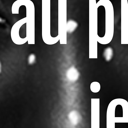
au p
j