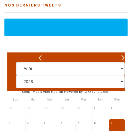
NOS DERNIERS TWEETS
Social Media Auto Publish
Powered By :
XYZScripts.com
Lun
Mar
Mer
Jeu
Ven
Sam
Dim
27
28
29
30
31
1
2
3
4
5
6
7
8
9