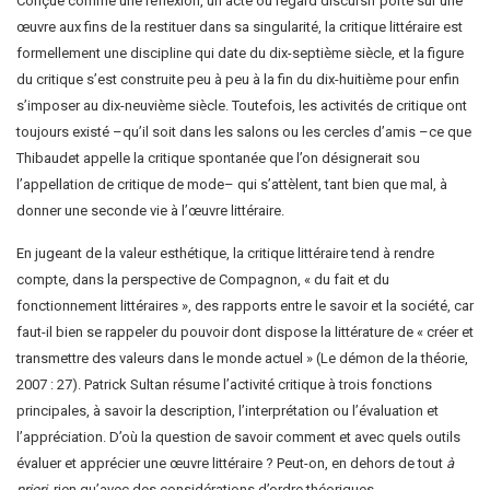
Conçue comme une réflexion, un acte ou regard discursif porté sur une
œuvre aux fins de la restituer dans sa singularité, la critique littéraire est
formellement une discipline qui date du dix-septième siècle, et la figure
du critique s’est construite peu à peu à la fin du dix-huitième pour enfin
s’imposer au dix-neuvième siècle. Toutefois, les activités de critique ont
toujours existé –qu’il soit dans les salons ou les cercles d’amis –ce que
Thibaudet appelle la critique spontanée que l’on désignerait sou
l’appellation de critique de mode– qui s’attèlent, tant bien que mal, à
donner une seconde vie à l’œuvre littéraire.
En jugeant de la valeur esthétique, la critique littéraire tend à rendre
compte, dans la perspective de Compagnon, « du fait et du
fonctionnement littéraires », des rapports entre le savoir et la société, car
faut-il bien se rappeler du pouvoir dont dispose la littérature de « créer et
transmettre des valeurs dans le monde actuel » (Le démon de la théorie,
2007 : 27). Patrick Sultan résume l’activité critique à trois fonctions
principales, à savoir la description, l’interprétation ou l’évaluation et
l’appréciation. D’où la question de savoir comment et avec quels outils
évaluer et apprécier une œuvre littéraire ? Peut-on, en dehors de tout
à
priori
, rien qu’avec des considérations d’ordre théoriques