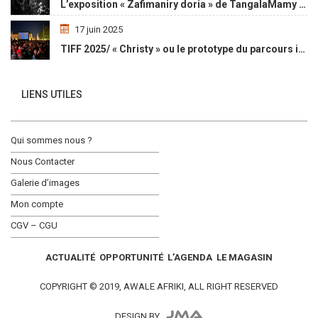
L’exposition « Zafimaniry doria » de TangalaMamy honore la mémoire d’un peuple malgache
17 juin 2025
TIFF 2025/ « Christy » ou le prototype du parcours initiatique
LIENS UTILES
Qui sommes nous ?
Nous Contacter
Galerie d’images
Mon compte
CGV – CGU
ACTUALITÉ
OPPORTUNITÉ
L’AGENDA
LE MAGASIN
COPYRIGHT © 2019, AWALE AFRIKI, ALL RIGHT RESERVED
DESIGN BY