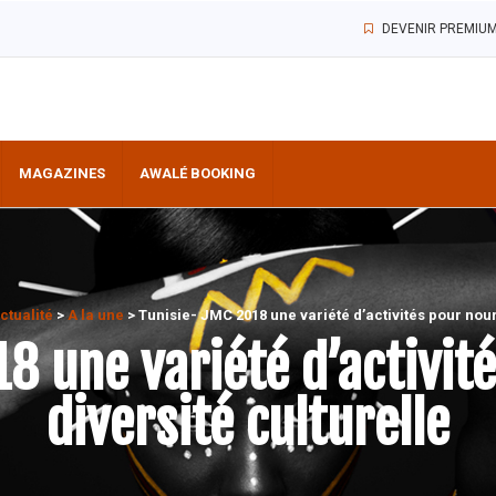
DEVENIR PREMIU
MAGAZINES
AWALÉ BOOKING
Actualité
>
A la une
>
Tunisie- JMC 2018 une variété d’activités pour nourr
8 une variété d’activité
diversité culturelle