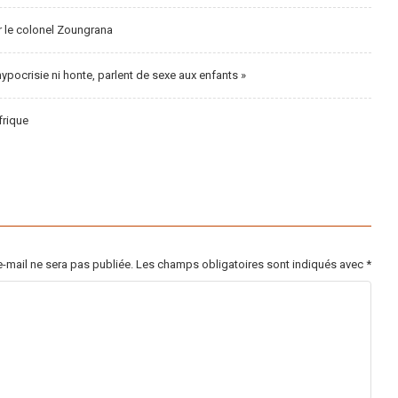
ar le colonel Zoungrana
s hypocrisie ni honte, parlent de sexe aux enfants »
frique
-mail ne sera pas publiée.
Les champs obligatoires sont indiqués avec
*