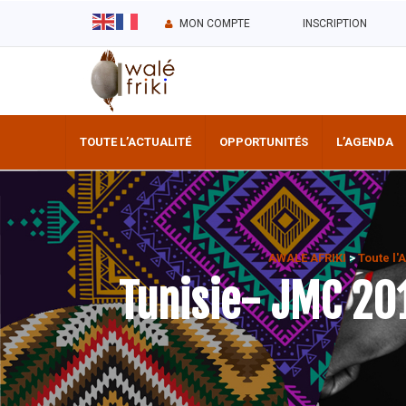
MON COMPTE
INSCRIPTION
TOUTE L’ACTUALITÉ
OPPORTUNITÉS
L’AGENDA
AWALE AFRIKI
>
Toute l'
Tunisie- JMC 201