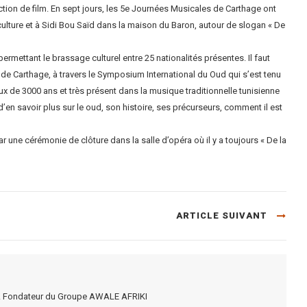
tion de film. En sept jours, les 5e Journées Musicales de Carthage ont
 culture et à Sidi Bou Saïd dans la maison du Baron, autour de slogan « De
 permettant le brassage culturel entre 25 nationalités présentes. Il faut
de Carthage, à travers le Symposium International du Oud qui s’est tenu
ux de 3000 ans et très présent dans la musique traditionnelle tunisienne
en savoir plus sur le oud, son histoire, ses précurseurs, comment il est
 une cérémonie de clôture dans la salle d’opéra où il y a toujours « De la
ARTICLE SUIVANT
rel. Fondateur du Groupe AWALE AFRIKI