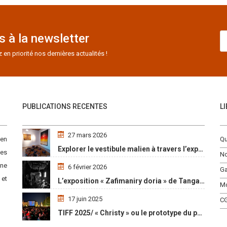
 à la newsletter
n priorité nos dernières actualités !
PUBLICATIONS RECENTES
L
27 mars 2026
 en
Qu
Explorer le vestibule malien à travers l’exposition « Maaya Bulon »
es
No
une
6 février 2026
Ga
 et
L’exposition « Zafimaniry doria » de TangalaMamy honore la mémoire d’un peuple malgache
M
17 juin 2025
C
TIFF 2025/ « Christy » ou le prototype du parcours initiatique