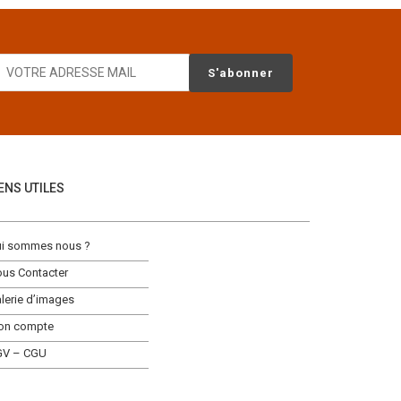
IENS UTILES
i sommes nous ?
us Contacter
lerie d’images
on compte
GV – CGU