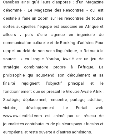
Caraïbes ainsi qu’à leurs diasporas ; d’un Magazine
dénommé « Le Magazine des Rencontres » qui est
destiné à faire un zoom sur les rencontres de toutes
sortes auxquelles l’équipe est associée en Afrique et
ailleurs ; puis d’une agence en ingénierie de
communication culturelle et de Booking d’artistes. Pour
rappel, au-delà de son sens linguistique, » Retour à la
source » en langue Yoruba, Awalé est un jeu de
stratégie combinatoire propre à l’Afrique. La
philosophie qui sous-tend son déroulement et sa
finalité rejoignent l’objectif principal et le
fonctionnement que se prescrit le Groupe Awalé Afriki.
Stratégie, déplacement, rencontre, partage, addition,
victoire, développement. Le Portail web
www.awaleafriki.com est animé par un réseau de
journalistes contributeurs de plusieurs pays africains et
européens, et reste ouverte à d’autres adhésions.