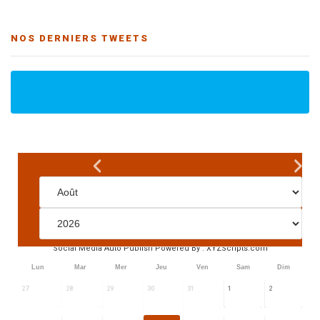
NOS DERNIERS TWEETS
Social Media Auto Publish
Powered By :
XYZScripts.com
Lun
Mar
Mer
Jeu
Ven
Sam
Dim
27
28
29
30
31
1
2