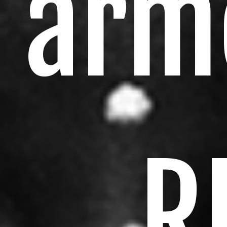
arm
R