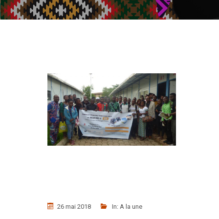
26 mai 2018
In:
A la une