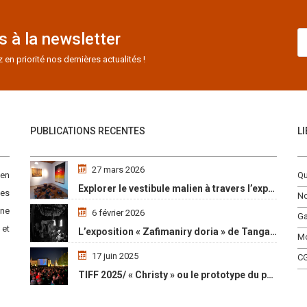
 à la newsletter
n priorité nos dernières actualités !
PUBLICATIONS RECENTES
L
27 mars 2026
 en
Qu
Explorer le vestibule malien à travers l’exposition « Maaya Bulon »
es
No
une
6 février 2026
Ga
 et
L’exposition « Zafimaniry doria » de TangalaMamy honore la mémoire d’un peuple malgache
M
17 juin 2025
C
TIFF 2025/ « Christy » ou le prototype du parcours initiatique