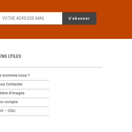
IENS UTILES
i sommes nous ?
us Contacter
lerie d’images
on compte
GV – CGU