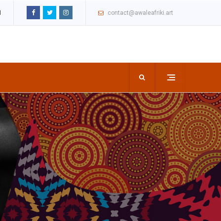
M
contact@awaleafriki.art