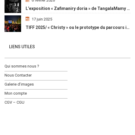
6 février 2026
L’exposition « Zafimaniry doria » de TangalaMamy honore la mémoire d’un peuple malgache
17 juin 2025
TIFF 2025/ « Christy » ou le prototype du parcours initiatique
LIENS UTILES
Qui sommes nous ?
Nous Contacter
Galerie d’images
Mon compte
CGV – CGU
Social Media Auto Publish
Powered By :
XYZScripts.com
ACTUALITÉ
OPPORTUNITÉ
L’AGENDA
LE MAGASIN
COPYRIGHT © 2019, AWALE AFRIKI, ALL RIGHT RESERVED