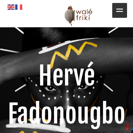
Toute l’actualité
Opportunités
L’AGENDA
Hervé
Magazines
Awalé Booking
Fadonougbo