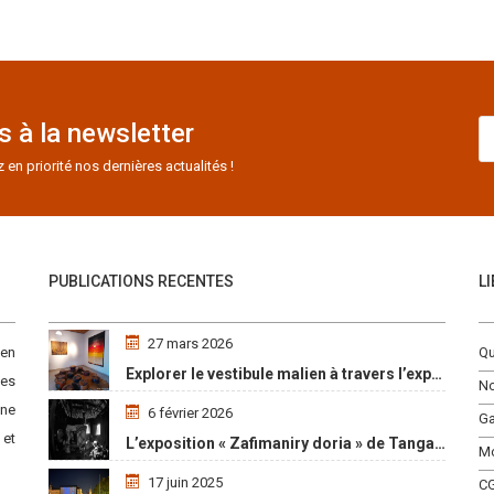
 à la newsletter
n priorité nos dernières actualités !
PUBLICATIONS RECENTES
L
27 mars 2026
 en
Qu
Explorer le vestibule malien à travers l’exposition « Maaya Bulon »
es
No
une
6 février 2026
Ga
 et
L’exposition « Zafimaniry doria » de TangalaMamy honore la mémoire d’un peuple malgache
M
17 juin 2025
C