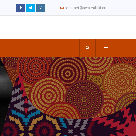
M
contact@awaleafriki.art