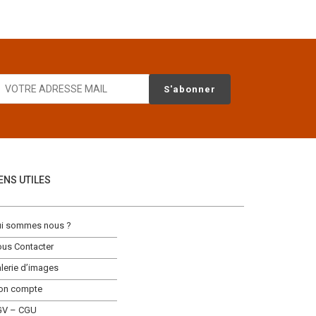
IENS UTILES
i sommes nous ?
us Contacter
lerie d’images
on compte
GV – CGU