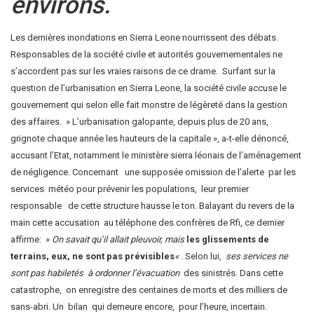
environs.
Les dernières inondations en Sierra Leone nourrissent des débats.
Responsables de la société civile et autorités gouvernementales ne
s’accordent pas sur les vraies raisons de ce drame. Surfant sur la
question de l’urbanisation en Sierra Leone, la société civile accuse le
gouvernement qui selon elle fait monstre de légèreté dans la gestion
des affaires. » L’urbanisation galopante, depuis plus de 20 ans,
grignote chaque année les hauteurs de la capitale », a-t-elle dénoncé,
accusant l’Etat, notamment le ministère sierra léonais de l’aménagement
de négligence. Concernant une supposée omission de l’alerte par les
services météo pour prévenir les populations, leur premier
responsable de cette structure hausse le ton. Balayant du revers de la
main cette accusation au téléphone des confrères de Rfi, ce dernier
affirme: »
On savait qu’il allait pleuvoir, mais
les glissements de
terrains, eux, ne sont pas prévisibles
«
. Selon lui,
ses services ne
sont pas habiletés
à ordonner l’évacuation
des sinistrés. Dans cette
catastrophe, on enregistre des centaines de morts et des milliers de
sans-abri. Un bilan qui demeure encore, pour l’heure, incertain.