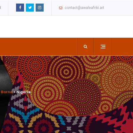
M
contact@awaleafriki.art
à Borno
>
Nigéria