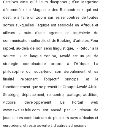
Caraïbes ainsi qu’à leurs diasporas ; d’un Magazine
dénommé « Le Magazine des Rencontres » qui est
destiné à faire un zoom sur les rencontres de toutes
sortes auxquelles l’équipe est associée en Afrique et
ailleurs ; puis d’une agence en ingénierie de
communication culturelle et de Booking d’artistes. Pour
rappel, au-delà de son sens linguistique, » Retour à la
source » en langue Yoruba, Awalé est un jeu de
stratégie combinatoire propre à l’Afrique. La
philosophie qui sous-tend son déroulement et sa
finalité rejoignent l’objectif principal et le
fonctionnement que se prescrit le Groupe Awalé Afriki.
Stratégie, déplacement, rencontre, partage, addition,
victoire, développement. Le Portail web
www.awaleafriki.com est animé par un réseau de
journalistes contributeurs de plusieurs pays africains et
européens, et reste ouverte à d’autres adhésions.