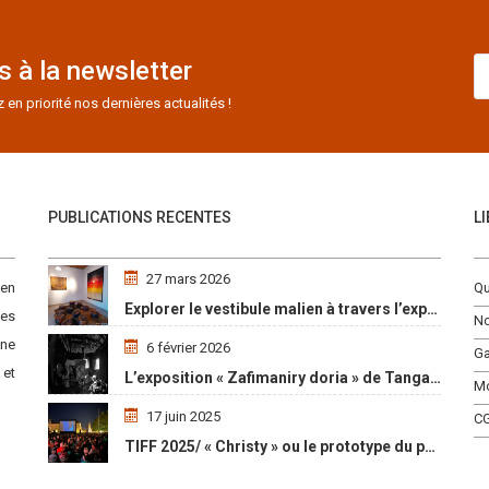
 à la newsletter
n priorité nos dernières actualités !
PUBLICATIONS RECENTES
L
27 mars 2026
 en
Qu
Explorer le vestibule malien à travers l’exposition « Maaya Bulon »
es
No
une
6 février 2026
Ga
 et
L’exposition « Zafimaniry doria » de TangalaMamy honore la mémoire d’un peuple malgache
M
17 juin 2025
C
TIFF 2025/ « Christy » ou le prototype du parcours initiatique