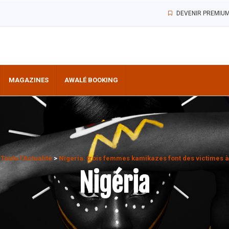
DEVENIR PREMIU
MAGAZINES
AWALÉ BOOKING
>
Toute l'Actualité
>
Nigeria: trois femmes kamikazes font des victimes 
Nigéria