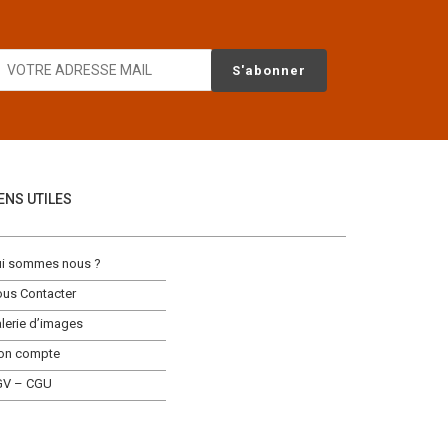
IENS UTILES
i sommes nous ?
us Contacter
lerie d’images
on compte
GV – CGU