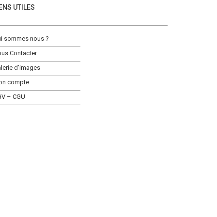
IENS UTILES
i sommes nous ?
us Contacter
lerie d’images
on compte
GV – CGU