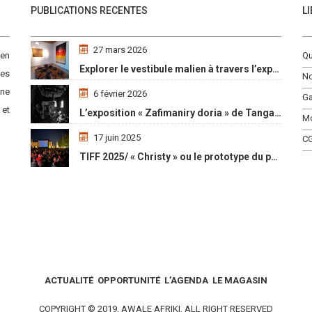
PUBLICATIONS RECENTES
L
27 mars 2026
 en
Qu
Explorer le vestibule malien à travers l’exposition « Maaya Bulon »
es
No
une
6 février 2026
Ga
 et
L’exposition « Zafimaniry doria » de TangalaMamy honore la mémoire d’un peuple malgache
M
17 juin 2025
C
TIFF 2025/ « Christy » ou le prototype du parcours initiatique
ACTUALITÉ
OPPORTUNITÉ
L’AGENDA
LE MAGASIN
COPYRIGHT © 2019, AWALE AFRIKI, ALL RIGHT RESERVED