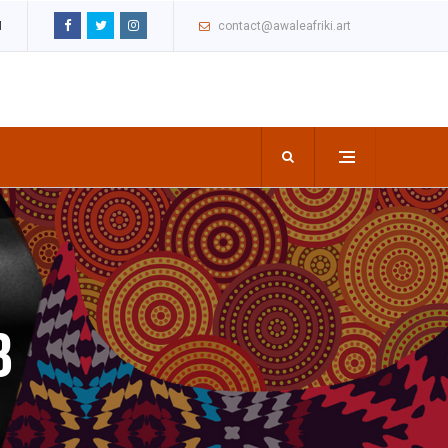
M
contact@awaleafriki.art
3