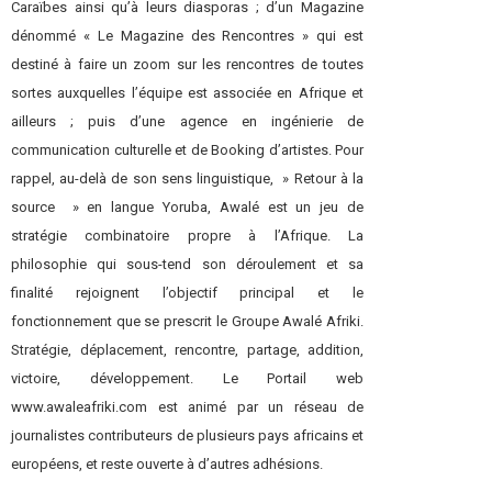
Caraïbes ainsi qu’à leurs diasporas ; d’un Magazine
dénommé « Le Magazine des Rencontres » qui est
destiné à faire un zoom sur les rencontres de toutes
sortes auxquelles l’équipe est associée en Afrique et
ailleurs ; puis d’une agence en ingénierie de
communication culturelle et de Booking d’artistes. Pour
rappel, au-delà de son sens linguistique, » Retour à la
source » en langue Yoruba, Awalé est un jeu de
stratégie combinatoire propre à l’Afrique. La
philosophie qui sous-tend son déroulement et sa
finalité rejoignent l’objectif principal et le
fonctionnement que se prescrit le Groupe Awalé Afriki.
Stratégie, déplacement, rencontre, partage, addition,
victoire, développement. Le Portail web
www.awaleafriki.com est animé par un réseau de
journalistes contributeurs de plusieurs pays africains et
européens, et reste ouverte à d’autres adhésions.