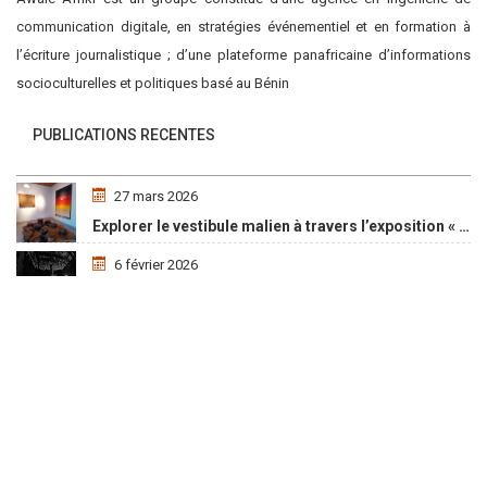
communication digitale, en stratégies événementiel et en formation à
l’écriture journalistique ; d’une plateforme panafricaine d’informations
socioculturelles et politiques basé au Bénin
PUBLICATIONS RECENTES
27 mars 2026
Explorer le vestibule malien à travers l’exposition « Maaya Bulon »
6 février 2026
Social Media Auto Publish
Powered By :
XYZScripts.com
L’exposition « Zafimaniry doria » de TangalaMamy honore la mémoire d’un peuple malgache
17 juin 2025
TIFF 2025/ « Christy » ou le prototype du parcours initiatique
LIENS UTILES