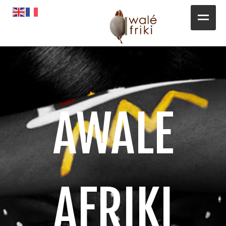
Toute l’actualité
Opportunités
L’AGENDA
AWALE
Magazines
Awalé Booking
AFRIKI