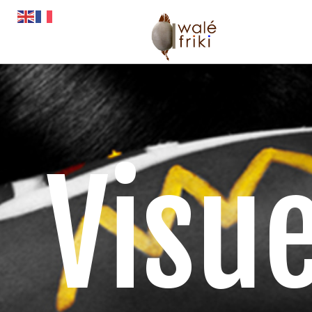
Toute l’actualité
Opportunités
L’AGENDA
Magazines
Visue
Awalé Booking