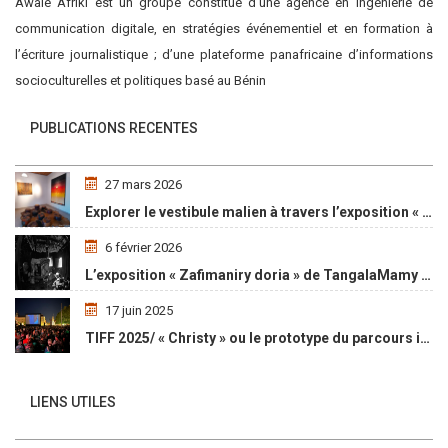
Awalé Afriki est un groupe constitué d’une agence en ingénierie de
communication digitale, en stratégies événementiel et en formation à
l’écriture journalistique ; d’une plateforme panafricaine d’informations
socioculturelles et politiques basé au Bénin
PUBLICATIONS RECENTES
27 mars 2026
Explorer le vestibule malien à travers l’exposition « Maaya Bulon »
6 février 2026
L’exposition « Zafimaniry doria » de TangalaMamy honore la mémoire d’un peuple malgache
17 juin 2025
TIFF 2025/ « Christy » ou le prototype du parcours initiatique
LIENS UTILES