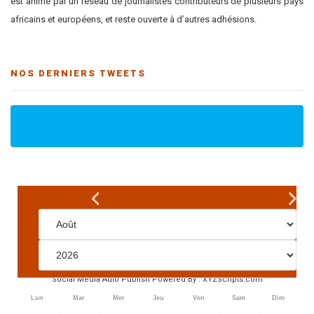
est animé par un réseau de journalistes contributeurs de plusieurs pays
africains et européens, et reste ouverte à d’autres adhésions.
NOS DERNIERS TWEETS
Social Media Auto Publish
Powered By :
XYZScripts.com
Lun
Mar
Mer
Jeu
Ven
Sam
Dim