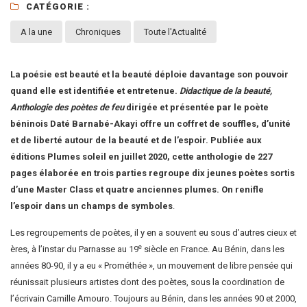
CATÉGORIE :
A la une
Chroniques
Toute l'Actualité
La poésie est beauté et la beauté déploie davantage son pouvoir
quand elle est identifiée et entretenue.
Didactique de la beauté,
Anthologie des poètes de feu
dirigée et présentée par le poète
béninois Daté Barnabé-Akayi offre un coffret de souffles, d’unité
et de liberté autour de la beauté et de l’espoir. Publiée aux
éditions Plumes soleil en juillet 2020, cette anthologie de 227
pages élaborée en trois parties regroupe dix jeunes poètes sortis
d’une Master Class et quatre anciennes plumes. On renifle
l’espoir dans un champs de symboles
.
Les regroupements de poètes, il y en a souvent eu sous d’autres cieux et
e
ères, à l’instar du
Parnasse
au 19
siècle en France. Au Bénin, dans les
années 80-90, il y a eu « Prométhée », un mouvement de libre pensée qui
réunissait plusieurs artistes dont des poètes, sous la coordination de
l’écrivain
Camille Amouro
. Toujours au Bénin, dans les années 90 et 2000,