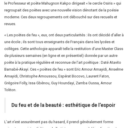
le Professeur et poète
Mahugnon Kakpo
dirigeait « le cercle Osiris » qui
regroupait des poètes avec une nouvelle vision dénotant de la poésie
moderne. Ces deux regroupements ont débouché sur des recueils et
revues.
« Les poètes de feu », eux, ont deux particularités : ils ont décidé d’aller à
une école ; ils sont tous enseignants de Français dans les lycées et
collèges. Cette anthologie apparaît telle la restitution d’une Master Class
de plusieurs semaines (en ligne et en présentiel) donnée par un autre
poète à la pratique régulière et reconnue de l’art poétique :
Daté Atavito
Barnabé-Akayi
. Ces « poètes de feu » sont Eric Amour Amayidi, Anselme
Amayidi, Christophe Amoussou, Espérat Bocovo, Laurent Faton,
Grégoire Folly, Issa Gbénou, Guy Houndayi, Zamba Oussa, Amour
Toliton.
Du feu et de la beauté : esthétique de l’espoir
L’art n’est assurément pas du hasard, il prend généralement forme