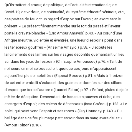
Qu’ils traitent d’amour, de politique, de l’actualité internationale, de
Covid-19, de vodoun, de spiritualité, du système éducatif béninois, etc.,
ces poètes de feu ont un regard d’espoir sur l’avenir, en exorcisant le
présent. « Le présent fièrement marche sur le toit du passé et l’avenir
porte la cravate blanche » (Eric Amour Amayidi) p.40. « Au cœur d’une
Afrique meurtrie, violentée et éventrée, une lueur d’espoir a point dans
les ténébreux gouffres » (Anselme Amayidi) p.58. « J’écoute les
lancinements des larmes sur les visages déconfits quémandant un lieu
sûr dans les yeux de l’espoir » (Christophe Amoussou) p.76. « Tant de
noirceurs en moi se bousculent quoique ces jours m’apparaissent
aujourd’hui plus ensoleillés » (Espérat Bocovo) p.81. « Mais à l’horizon
de cet enfer embelli s’éclosent des graines endormies sur des sillons
d’espoir que berce l’aurore » (Laurent Faton) p.97. « Enfant, pluies de joie
mêlée de déception. Descendant de bananiers pauvres et riche, des
escargots d’espoir, des chiens de désespoir » (Issa Gbénou) p.123. « Le
soleil qui point vend l’espoir et ses roses » (Guy Houndayi p.140. « Du
bel âge dans ce fou plumage petit espoir dans un sang avare de lait »
(Amour Toliton) p.167.