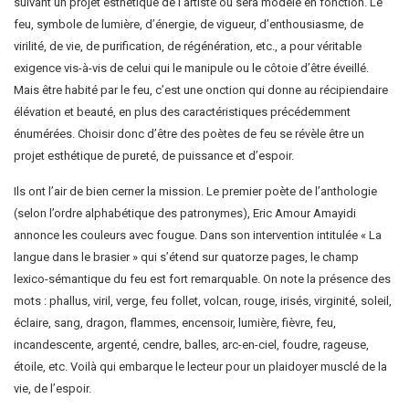
suivant un projet esthétique de l’artiste ou sera modelé en fonction. Le
feu, symbole de lumière, d’énergie, de vigueur, d’enthousiasme, de
virilité, de vie, de purification, de régénération, etc., a pour véritable
exigence vis-à-vis de celui qui le manipule ou le côtoie d’être éveillé.
Mais être habité par le feu, c’est une onction qui donne au récipiendaire
élévation et beauté, en plus des caractéristiques précédemment
énumérées. Choisir donc d’être des poètes de feu se révèle être un
projet esthétique de pureté, de puissance et d’espoir.
Ils ont l’air de bien cerner la mission. Le premier poète de l’anthologie
(selon l’ordre alphabétique des patronymes), Eric Amour Amayidi
annonce les couleurs avec fougue. Dans son intervention intitulée « La
langue dans le brasier » qui s’étend sur quatorze pages, le champ
lexico-sémantique du feu est fort remarquable. On note la présence des
mots : phallus, viril, verge, feu follet, volcan, rouge, irisés, virginité, soleil,
éclaire, sang, dragon, flammes, encensoir, lumière, fièvre, feu,
incandescente, argenté, cendre, balles, arc-en-ciel, foudre, rageuse,
étoile, etc. Voilà qui embarque le lecteur pour un plaidoyer musclé de la
vie, de l’espoir.