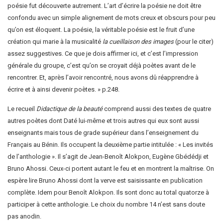
poésie fut découverte autrement. L’art d’écrire la poésie ne doit être
confondu avec un simple alignement de mots creux et obscurs pour peu
qu’on est éloquent. La poésie, la véritable poésie est le fruit d’une
création qui marie à la musicalité
la cueillaison des images
(pour le citer)
assez suggestives. Ce que je dois affirmer ici, et c’est l’impression
générale du groupe, c’est qu’on se croyait déjà poètes avant de le
rencontrer. Et, après l’avoir rencontré, nous avons dû réapprendre à
écrire et à ainsi devenir poètes. » p.248.
Le recueil
Didactique de la beauté
comprend aussi des textes de quatre
autres poètes dont Daté lui-même et trois autres qui eux sont aussi
enseignants mais tous de grade supérieur dans l’enseignement du
Français au Bénin. Ils occupent la deuxième partie intitulée : « Les invités
de l’anthologie ». Il s’agit de Jean-Benoît Alokpon, Eugène Gbédédji et
Bruno Ahossi. Ceux-ci portent autant le feu et en montrent la maîtrise. On
espère lire Bruno Ahossi dont la verve est saisissante en publication
complète. Idem pour Benoît Alokpon. Ils sont donc au total quatorze à
participer à cette anthologie. Le choix du nombre 14 n’est sans doute
pas anodin.