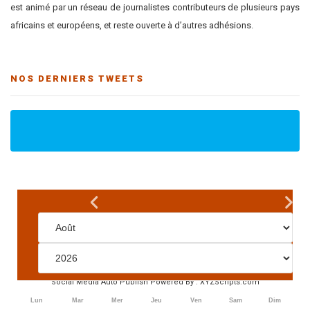
est animé par un réseau de journalistes contributeurs de plusieurs pays
africains et européens, et reste ouverte à d’autres adhésions.
NOS DERNIERS TWEETS
Social Media Auto Publish
Powered By :
XYZScripts.com
Lun
Mar
Mer
Jeu
Ven
Sam
Dim