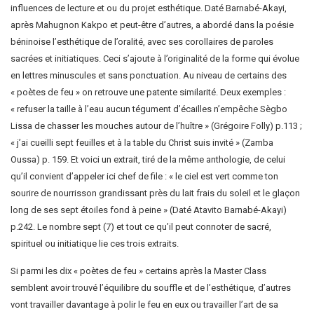
influences de lecture et ou du projet esthétique. Daté Barnabé-Akayi,
après Mahugnon Kakpo et peut-être d’autres, a abordé dans la poésie
béninoise l’esthétique de l’oralité, avec ses corollaires de paroles
sacrées et initiatiques. Ceci s’ajoute à l’originalité de la forme qui évolue
en lettres minuscules et sans ponctuation. Au niveau de certains des
« poètes de feu » on retrouve une patente similarité. Deux exemples :
« refuser la taille à l’eau aucun tégument d’écailles n’empêche Sègbo
Lissa de chasser les mouches autour de l’huître » (Grégoire Folly) p.113 ;
« j’ai cueilli sept feuilles et à la table du Christ suis invité » (Zamba
Oussa) p. 159. Et voici un extrait, tiré de la même anthologie, de celui
qu’il convient d’appeler ici chef de file : « le ciel est vert comme ton
sourire de nourrisson grandissant près du lait frais du soleil et le glaçon
long de ses sept étoiles fond à peine » (Daté Atavito Barnabé-Akayi)
p.242. Le nombre sept (7) et tout ce qu’il peut connoter de sacré,
spirituel ou initiatique lie ces trois extraits.
Si parmi les dix « poètes de feu » certains après la Master Class
semblent avoir trouvé l’équilibre du souffle et de l’esthétique, d’autres
vont travailler davantage à polir le feu en eux ou travailler l’art de sa