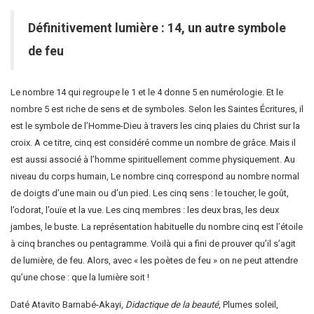
Définitivement lumière : 14, un autre symbole
de feu
Le nombre 14 qui regroupe le 1 et le 4 donne 5 en numérologie. Et le
nombre 5 est riche de sens et de symboles. Selon les Saintes Écritures, il
est le symbole de l’Homme-Dieu à travers les cinq plaies du Christ sur la
croix. A ce titre, cinq est considéré comme un nombre de grâce. Mais il
est aussi associé à l’homme spirituellement comme physiquement. Au
niveau du corps humain, Le nombre cinq correspond au nombre normal
de doigts d’une main ou d’un pied. Les cinq sens : le toucher, le goût,
l’odorat, l’ouïe et la vue. Les cinq membres : les deux bras, les deux
jambes, le buste. La représentation habituelle du nombre cinq est l’étoile
à cinq branches ou pentagramme. Voilà qui a fini de prouver qu’il s’agit
de lumière, de feu. Alors, avec « les poètes de feu » on ne peut attendre
qu’une chose : que la lumière soit !
Daté Atavito Barnabé-Akayi,
Didactique de la beauté
, Plumes soleil,