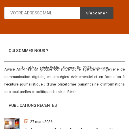
QUI SOMMES NOUS ?
Social Media Auto Publish
Powered By :
XYZScripts.com
Awalé Afriki est un groupe constitué d’une agence en ingénierie de
communication digitale, en stratégies événementiel et en formation à
l’écriture journalistique ; d’une plateforme panafricaine d’informations
socioculturelles et politiques basé au Bénin
PUBLICATIONS RECENTES
27 mars 2026