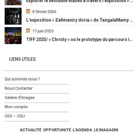
Explorer le vestibule malien à travers l’exposition « Maaya Bulon »
6 février 2026
L’exposition « Zafimaniry doria » de TangalaMamy honore la mémoire d’un peuple malgache
17 juin 2025
TIFF 2025/ « Christy » ou le prototype du parcours initiatique
LIENS UTILES
Qui sommes nous ?
Nous Contacter
Galerie d’images
Mon compte
CGV – CGU
ACTUALITÉ
OPPORTUNITÉ
L’AGENDA
LE MAGASIN