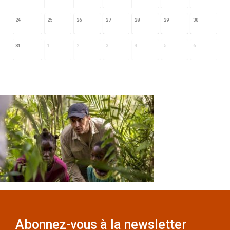
24
25
26
27
28
29
30
31
1
2
3
4
5
6
Abonnez-vous à la newsletter