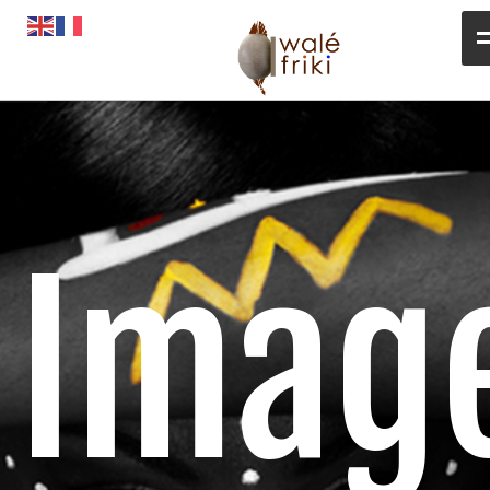
Toute l’actualité
Opportunités
L’AGENDA
Magazines
Imag
Awalé Booking