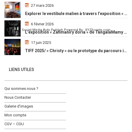
27 mars 2026
Explorer le vestibule malien à travers l’exposition « Maaya Bulon »
6 février 2026
Social Media Auto Publish
Powered By :
XYZScripts.com
L’exposition « Zafimaniry doria » de TangalaMamy honore la mémoire d’un peuple malgache
17 juin 2025
TIFF 2025/ « Christy » ou le prototype du parcours initiatique
LIENS UTILES
Qui sommes nous ?
Nous Contacter
Galerie d’images
Mon compte
CGV – CGU