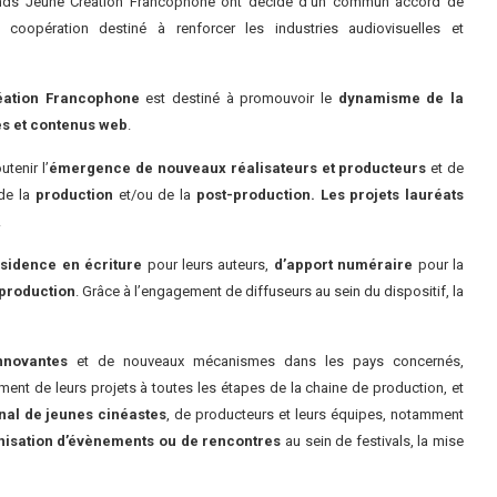
Fonds Jeune Création Francophone ont décidé d’un commun accord de
 coopération destiné à renforcer les industries audiovisuelles et
éation Francophone
est destiné à promouvoir le
dynamisme de la
es et contenus web
.
utenir l’
émergence de nouveaux réalisateurs et producteurs
et de
 de la
production
et/ou de la
post-production. Les projets lauréats
.
sidence en écriture
pour leurs auteurs,
d’apport
numéraire
pour la
-production
. Grâce à l’engagement de diffuseurs au sein du dispositif, la
nnovantes
et de nouveaux mécanismes dans les pays concernés,
ent de leurs projets à toutes les étapes de la chaine de production, et
nal de jeunes cinéastes
, de producteurs et leurs équipes, notamment
anisation d’évènements ou de rencontres
au sein de festivals, la mise