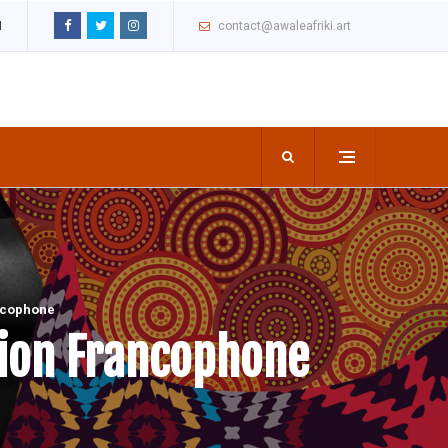
M
contact@awaleafriki.art
ncophone
tion Francophone