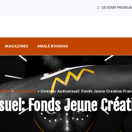
DEVENIR PREMIU
MAGAZINES
AWALÉ BOOKING
AFRIKI
>
Opportunité
>
Cinéma/ Audiovisuel: Fonds Jeune Création Fra
suel: Fonds Jeune Créa