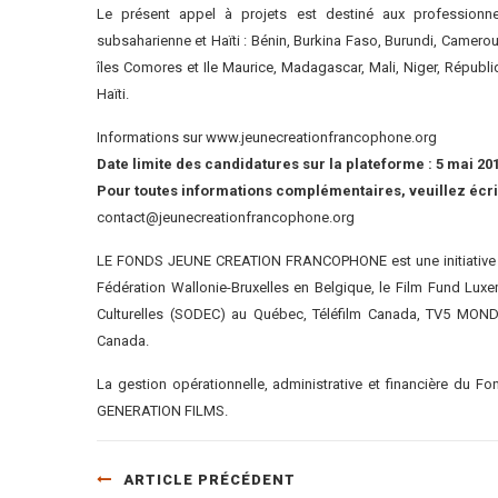
Le présent appel à projets est destiné aux professionn
subsaharienne et Haïti : Bénin, Burkina Faso, Burundi, Camerou
îles Comores et Ile Maurice, Madagascar, Mali, Niger, Républ
Haïti.
Informations sur
www.jeunecreationfrancophone.org
Date limite des candidatures sur la plateforme : 5 mai 20
Pour toutes informations complémentaires, veuillez écrir
contact@jeunecreationfrancophone.org
LE FONDS JEUNE CREATION FRANCOPHONE est une initiative du
Fédération Wallonie-Bruxelles en Belgique, le Film Fund L
Culturelles (SODEC) au Québec, Téléfilm Canada, TV5 MONDE
Canada.
La gestion opérationnelle, administrative et financière du 
GENERATION FILMS.
ARTICLE PRÉCÉDENT