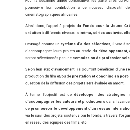
Pour la deuxième année consécutive, les partenaires du 
poursuivre leur contribution à ce nouveau dispositif de
cinématographiques africaines.
Ainsi donc, l’appel à projets du
Fonds pour la Jeune Cr
création
à différents niveaux :
cinéma, séries audiovisuell
Envisagé comme un
système d’aides sélectives,
il vise à so
d’accompagner leurs projets au stade du
développement
,
seront sélectionnés par une
commission de professionnels
Selon leur état d’avancement, ils pourront bénéficier d’une
ré
production du film et/ou de
prestation et coaching en post
question de la diffusion des projets sera évaluée en amont.
À terme, l’objectif est de
développer des stratégies i
d’accompagner les auteurs et producteurs
dans l’avancem
de
promouvoir le développement d’un réseau internatio
via le suivi des projets soutenus par le fonds, à travers
l’org
en réseau des équipes des films, etc.