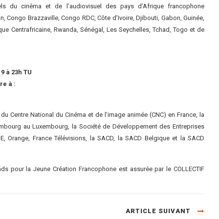
els du cinéma et de l’audiovisuel des pays d’Afrique francophone
n, Congo Brazzaville, Congo RDC, Côte d’Ivoire, Djibouti, Gabon, Guinée,
ique Centrafricaine, Rwanda, Sénégal, Les Seychelles, Tchad, Togo et de
19 à 23h TU
e à :
 Centre National du Cinéma et de l’image animée (CNC) en France, la
uxembourg au Luxembourg, la Société de Développement des Entreprises
, Orange, France Télévisions, la SACD, la SACD Belgique et la SACD
Fonds pour la Jeune Création Francophone est assurée par le COLLECTIF
ARTICLE SUIVANT