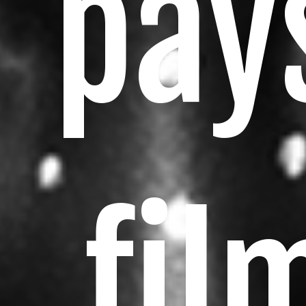
pay
fil