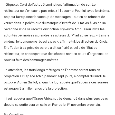
l’étiqueter. Celui de l’autodétermination, l’affirmation de soi. Le
réalisateur ne s’en cache pas, mieux il l’assume. Pour lui, avec le cinéma,
on peut faire passer beaucoup de messages. Tout en se refusant de
verser dans la polémique du manque d’intérêt de l’Etat vis-à-vis de sa
personne et de sa récente distinction, Sylvestre Amoussou invite les
e
autorités béninoises à prendre les acteurs du 7
art au sérieux. « Sans le
cinéma, le tourisme ne réussira pas », affirme-t-il. Le directeur du Cncia,
Eric Todan à sa prise de parole a dit sa fierté et celle de l’Etat au
réalisateur, en annonçant que des choses sont en cours d’organisation
pour lui faire des hommages mérités.
En attendant, les trois longs métrages de l’homme seront tous en
projection à l’Espace Tchif, pendant sept jours, à compter du lundi 16
octobre. Adrien Guillot, a, quant à lui, rappelé que l’accès à ces soirées
est négocié à mille francs cfa la projection.
Il faut rappeler que l’Orage Africain, très demandé dans plusieurs pays
er
depuis sa sortie sera en salle en France le 1
novembre prochain.
Par Cossi Lux