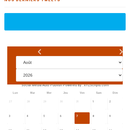
Social Media Auto Publish
Powered By :
XYZScripts.com
Lun
Mar
Mer
Jeu
Ven
Sam
Dim
27
28
29
30
31
1
2
3
4
5
6
7
8
9