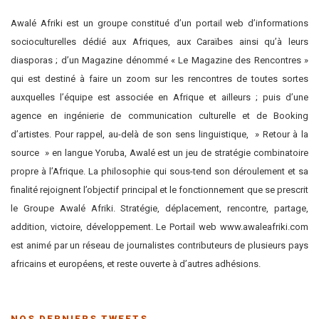
Awalé Afriki est un groupe constitué d’un portail web d’informations
socioculturelles dédié aux Afriques, aux Caraïbes ainsi qu’à leurs
diasporas ; d’un Magazine dénommé « Le Magazine des Rencontres »
qui est destiné à faire un zoom sur les rencontres de toutes sortes
auxquelles l’équipe est associée en Afrique et ailleurs ; puis d’une
agence en ingénierie de communication culturelle et de Booking
d’artistes. Pour rappel, au-delà de son sens linguistique, » Retour à la
source » en langue Yoruba, Awalé est un jeu de stratégie combinatoire
propre à l’Afrique. La philosophie qui sous-tend son déroulement et sa
finalité rejoignent l’objectif principal et le fonctionnement que se prescrit
le Groupe Awalé Afriki. Stratégie, déplacement, rencontre, partage,
addition, victoire, développement. Le Portail web www.awaleafriki.com
est animé par un réseau de journalistes contributeurs de plusieurs pays
africains et européens, et reste ouverte à d’autres adhésions.
NOS DERNIERS TWEETS