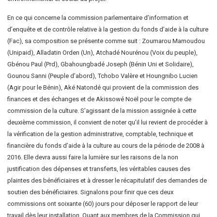
En ce qui concerne la commission parlementaire d’information et
d’enquête et de contrôle relative à la gestion du fonds d’aide à la culture
(Fac), sa composition se présente comme suit : Zoumarou Mamoudou
(Unipaid), Alladatin Orden (Un), Atchadé Nourénou (Voix du peuple),
Gbénou Paul (Prd), Gbahoungbadé Joseph (Bénin Uni et Solidaire),
Gounou Sanni (Peuple d’abord), Tchobo Valère et Houngnibo Lucien
(Agir pour le Bénin), Aké Natondé qui provient de la commission des
finances et des échanges et de Akissowé Noël pour le compte de
commission de la culture. S’agissant de la mission assignée à cette
deuxième commission, il convient de noter qu’il lui revient de procéder à
la vérification de la gestion administrative, comptable, technique et
financière du fonds d’aide à la culture au cours de la période de 2008 à
2016. Elle devra aussi faire la lumière sur les raisons de la non
justification des dépenses et transferts, les véritables causes des
plaintes des bénéficiaires et à dresser le récapitulatif des demandes de
soutien des bénéficiaires. Signalons pour finir que ces deux
commissions ont soixante (60) jours pour déposer le rapport de leur
travail dès leur installation. Quant aux membres de la Commission qui