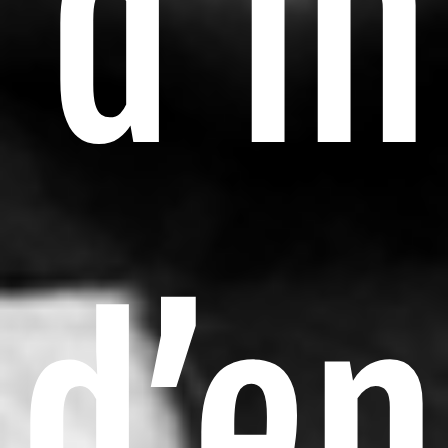
d’i
d’en