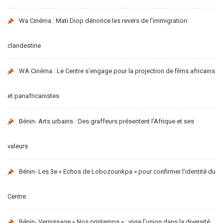
Wa Cinéma : Mati Diop dénonce les revers de l’immigration
clandestine
WA Cinéma : Le Centre s’engage pour la projection de films africains
et panafricanistes
Bénin- Arts urbains : Des graffeurs présentent l’Afrique et ses
valeurs
Bénin- Les 3e « Echos de Lobozounkpa » pour confirmer l’identité du
Centre
Bénin- Vernissage « Nos printemps » : vivre l’union dans la diversité