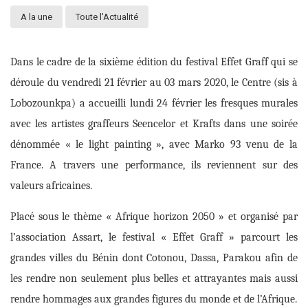
A la une
Toute l'Actualité
Dans le cadre de la sixième édition du festival Effet Graff qui se
déroule du vendredi 21 février au 03 mars 2020, le Centre
(sis
à
Lobozounkpa
)
a accueilli lundi 24 février les fresques murales
avec
les artistes graffeurs
Seencelor et Krafts
dans
une soirée
dénommée « le light painting », avec Marko 93 venu de la
France. A travers une performance,
ils
reviennent sur
de
s
valeurs africaines.
Placé
sous
le
thème « Afrique horizon 2050 » et organisé par
l’association Assart, le festival « Effet Graff » parcourt les
grandes villes du Bénin dont Cotonou, Dassa, Parakou afin de
les rendre non seulement plus belles et attrayantes mais aussi
rendre hommages aux grandes figures du monde et de l’Afrique.