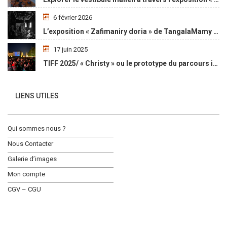
6 février 2026
L’exposition « Zafimaniry doria » de TangalaMamy honore la mémoire d’un peuple malgache
17 juin 2025
TIFF 2025/ « Christy » ou le prototype du parcours initiatique
LIENS UTILES
Qui sommes nous ?
Nous Contacter
Galerie d’images
Mon compte
CGV – CGU
Social Media Auto Publish
Powered By :
XYZScripts.com
ACTUALITÉ
OPPORTUNITÉ
L’AGENDA
LE MAGASIN