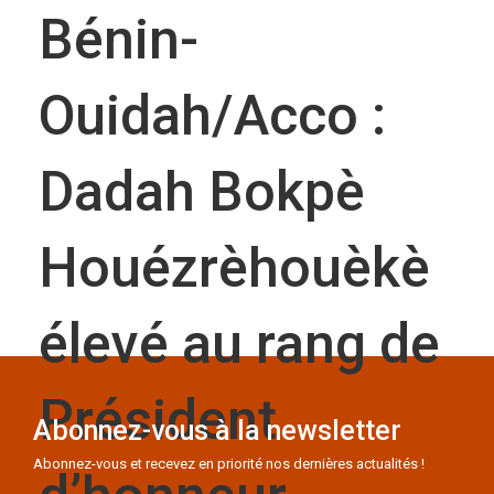
Bénin-
Ouidah/Acco :
Dadah Bokpè
Houézrèhouèkè
élevé au rang de
Président
Abonnez-vous à la newsletter
Abonnez-vous et recevez en priorité nos dernières actualités !