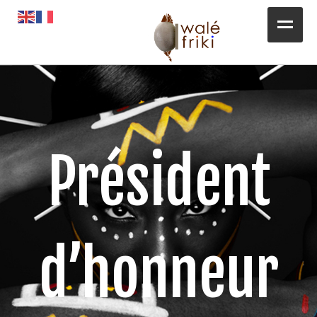
Toute l’actualité
Opportunités
L’AGENDA
Président
Magazines
Awalé Booking
d’honneur