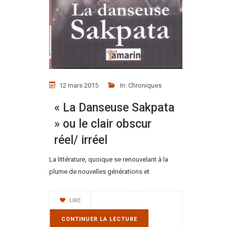
12 mars 2015
In:
Chroniques
« La Danseuse Sakpata
» ou le clair obscur
réel/ irréel
La littérature, quoique se renouvelant à la
plume de nouvelles générations et
LIKE
CONTINUER LA LECTURE