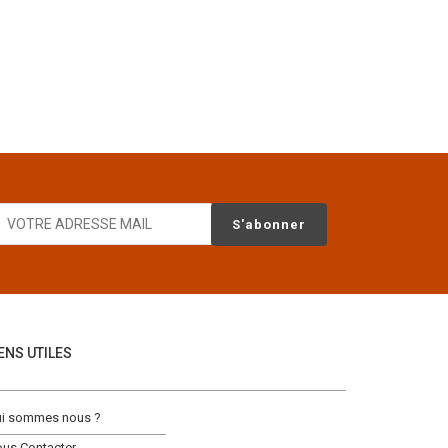
IENS UTILES
i sommes nous ?
us Contacter