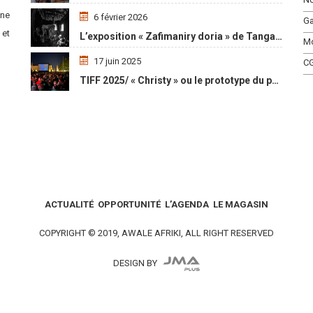
une
6 février 2026
Ga
 et
L’exposition « Zafimaniry doria » de TangalaMamy honore la mémoire d’un peuple malgache
M
17 juin 2025
C
TIFF 2025/ « Christy » ou le prototype du parcours initiatique
ACTUALITÉ
OPPORTUNITÉ
L’AGENDA
LE MAGASIN
COPYRIGHT © 2019, AWALE AFRIKI, ALL RIGHT RESERVED
DESIGN BY
Social Media Auto Publish
Powered By :
XYZScripts.com