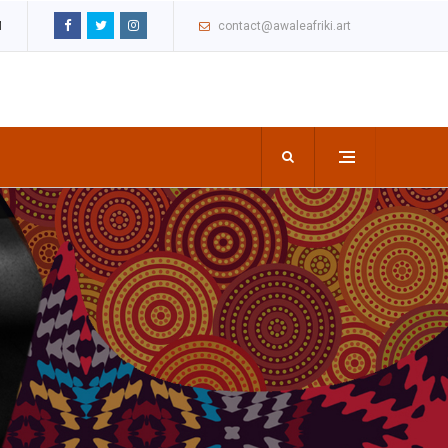
M
contact@awaleafriki.art