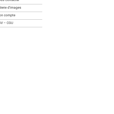
lerie d’images
on compte
GV – CGU