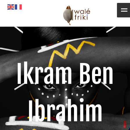
Toute l’actualité
Opportunités
L’AGENDA
Ikram Ben
Magazines
Awalé Booking
Ibrahim