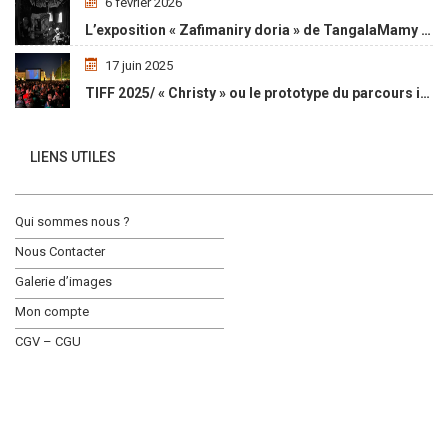
6 février 2026
L’exposition « Zafimaniry doria » de TangalaMamy honore la mémoire d’un peuple malgache
17 juin 2025
TIFF 2025/ « Christy » ou le prototype du parcours initiatique
LIENS UTILES
Qui sommes nous ?
Nous Contacter
Galerie d’images
Mon compte
CGV – CGU
Social Media Auto Publish
Powered By :
XYZScripts.com
ACTUALITÉ
OPPORTUNITÉ
L’AGENDA
LE MAGASIN
COPYRIGHT © 2019, AWALE AFRIKI, ALL RIGHT RESERVED