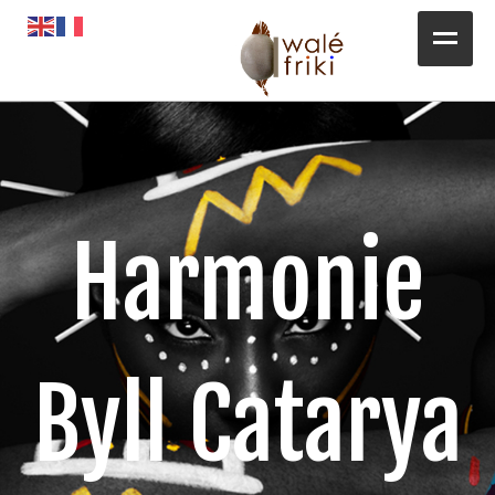
Toute l’actualité
Opportunités
L’AGENDA
Harmonie
Magazines
Awalé Booking
Byll Catarya