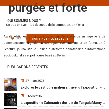
purgée et forte
QUI SOMMES NOUS ?
Un pas en avant, les dessous de la corruption, on n’en a
Awalé Afriki est un groupe constitué d’une agence en ingénierie de
LIKE
CONTINUER LA LECTURE
communication digitale, en stratégies événementiel et en formation à
l’écriture journalistique ; d’une plateforme panafricaine d’informations
socioculturelles et politiques basé au Bénin
PUBLICATIONS RECENTES
27 mars 2026
Explorer le vestibule malien à travers l’exposition « Maaya Bulon »
6 février 2026
L’exposition « Zafimaniry doria » de TangalaMamy honore la mémoire d’un peuple malgache