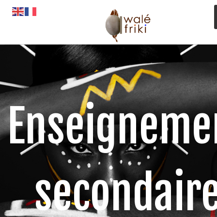
Toute l’actualité
Opportunités
L’AGENDA
Enseigneme
Magazines
Awalé Booking
secondair