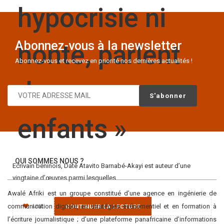
hypocrisie ni
Abonnez-vous à la newsletter
honte, parlent
Abonnez-vous et recevez en priorité nos dernières actualités !
de sexe aux
enfants »
QUI SOMMES NOUS ?
Ecrivain béninois, Daté Atavito Barnabé-Akayi est auteur d’une
vingtaine d’œuvres parmi lesquelles
Awalé Afriki est un groupe constitué d’une agence en ingénierie de
communication digitale, en stratégies événementiel et en formation à
LIKE
CONTINUER LA LECTURE
l’écriture journalistique ; d’une plateforme panafricaine d’informations