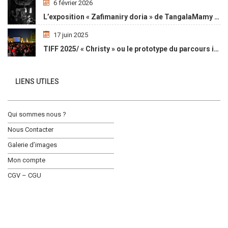
6 février 2026
L’exposition « Zafimaniry doria » de TangalaMamy honore la mémoire d’un peuple malgache
17 juin 2025
TIFF 2025/ « Christy » ou le prototype du parcours initiatique
LIENS UTILES
Qui sommes nous ?
Nous Contacter
Galerie d’images
Mon compte
CGV – CGU
Social Media Auto Publish
Powered By :
XYZScripts.com
ACTUALITÉ
OPPORTUNITÉ
L’AGENDA
LE MAGASIN
COPYRIGHT © 2019, AWALE AFRIKI, ALL RIGHT RESERVED