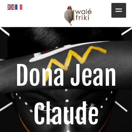
Toute l’actualité
Opportunités
L’AGENDA
Dona Jean
Magazines
Awalé Booking
Claude