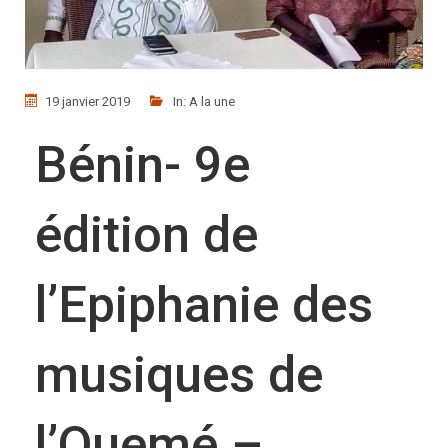
19 janvier 2019
In:
A la une
Bénin- 9e
édition de
l’Epiphanie des
musiques de
l’Ouemé –