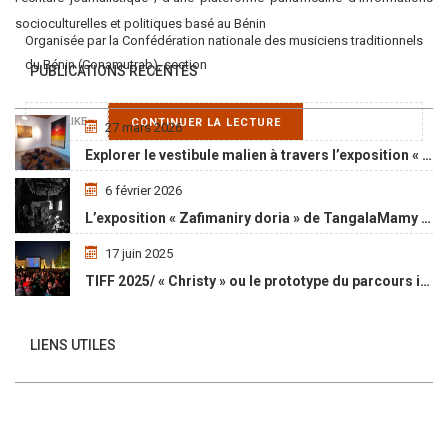
socioculturelles et politiques basé au Bénin
Organisée par la Confédération nationale des musiciens traditionnels
du Bénin (Conamutrab), section
PUBLICATIONS RECENTES
LIKE
CONTINUER LA LECTURE
27 mars 2026
Explorer le vestibule malien à travers l’exposition « Maaya Bulon »
6 février 2026
L’exposition « Zafimaniry doria » de TangalaMamy honore la mémoire d’un peuple malgache
17 juin 2025
TIFF 2025/ « Christy » ou le prototype du parcours initiatique
LIENS UTILES
Qui sommes nous ?
Social Media Auto Publish
Powered By :
XYZScripts.com
Nous Contacter