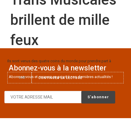
brillent de mille
feux
Ils sont venus des quatre coins du monde pour prendre part à
Abonnez-vous à la newsletter
Abonnez-vous et recevez en priorité nos dernières actualités !
LIKE
CONTINUER LA LECTURE