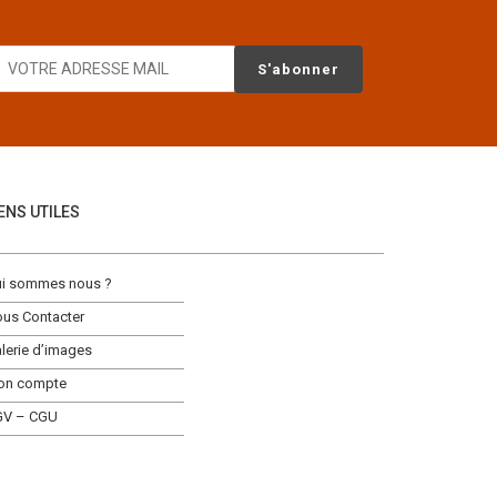
IENS UTILES
i sommes nous ?
us Contacter
lerie d’images
on compte
GV – CGU