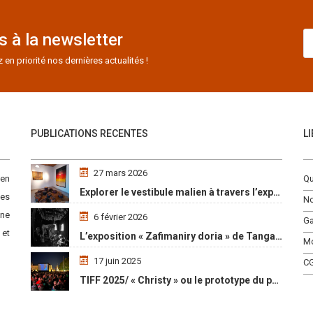
 à la newsletter
n priorité nos dernières actualités !
PUBLICATIONS RECENTES
L
27 mars 2026
 en
Qu
Explorer le vestibule malien à travers l’exposition « Maaya Bulon »
es
No
une
6 février 2026
Ga
 et
L’exposition « Zafimaniry doria » de TangalaMamy honore la mémoire d’un peuple malgache
M
17 juin 2025
C
TIFF 2025/ « Christy » ou le prototype du parcours initiatique