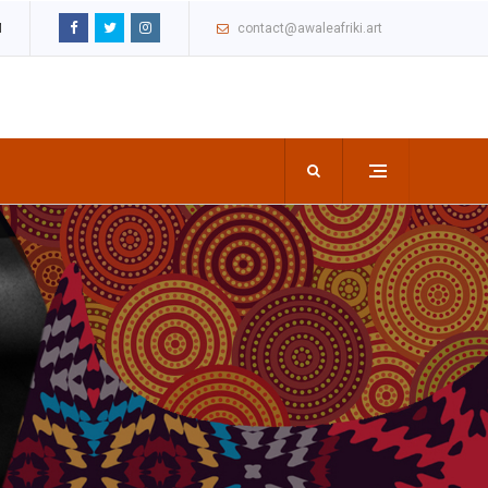
M
contact@awaleafriki.art