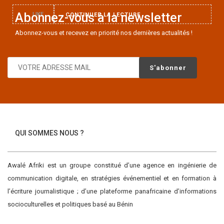
Abonnez-vous à la newsletter
LIKE
CONTINUER LA LECTURE
Abonnez-vous et recevez en priorité nos dernières actualités !
QUI SOMMES NOUS ?
Awalé Afriki est un groupe constitué d’une agence en ingénierie de
communication digitale, en stratégies événementiel et en formation à
l’écriture journalistique ; d’une plateforme panafricaine d’informations
socioculturelles et politiques basé au Bénin