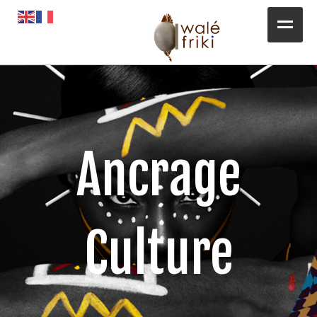
Toute l’actualité
Opportunités
L’AGENDA
Ancrage
Magazines
Awalé Booking
Culture