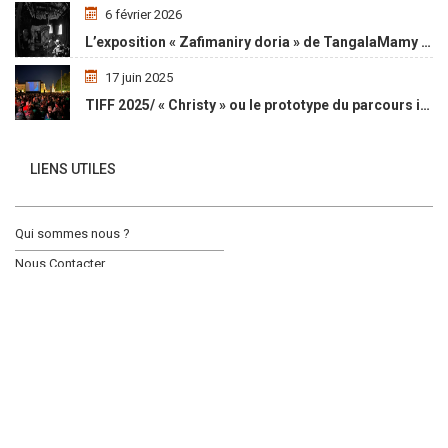
6 février 2026
L’exposition « Zafimaniry doria » de TangalaMamy honore la mémoire d’un peuple malgache
17 juin 2025
TIFF 2025/ « Christy » ou le prototype du parcours initiatique
LIENS UTILES
Qui sommes nous ?
Nous Contacter
Social Media Auto Publish
Powered By :
XYZScripts.com
Galerie d’images
Mon compte
CGV – CGU
ACTUALITÉ
OPPORTUNITÉ
L’AGENDA
LE MAGASIN
COPYRIGHT © 2019, AWALE AFRIKI, ALL RIGHT RESERVED