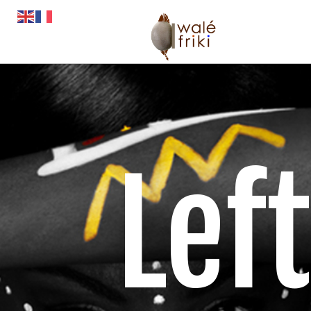
Toute l’actual
Opportunités
L’AGENDA
Magazines
Left
Awalé Booki