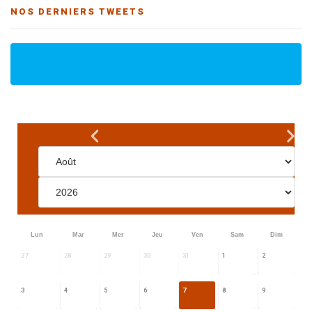
NOS DERNIERS TWEETS
Lun
Mar
Mer
Jeu
Ven
Sam
Dim
27
28
29
30
31
1
2
3
4
5
6
7
8
9