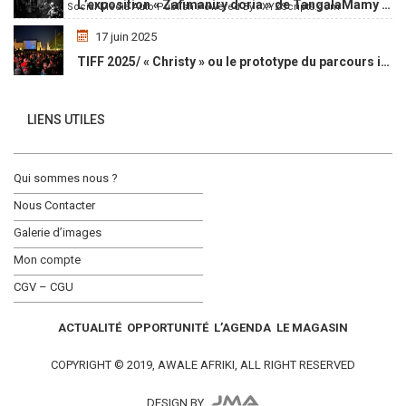
L’exposition « Zafimaniry doria » de TangalaMamy honore la mémoire d’un peuple malgache
Social Media Auto Publish
Powered By :
XYZScripts.com
17 juin 2025
TIFF 2025/ « Christy » ou le prototype du parcours initiatique
LIENS UTILES
Qui sommes nous ?
Nous Contacter
Galerie d’images
Mon compte
CGV – CGU
ACTUALITÉ
OPPORTUNITÉ
L’AGENDA
LE MAGASIN
COPYRIGHT © 2019, AWALE AFRIKI, ALL RIGHT RESERVED
DESIGN BY