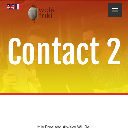
Toute l’actualité
Contact 2
Opportunités
L’AGENDA
Magazines
Awalé Booking
It is Free and Always Will Be..