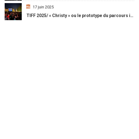
17 juin 2025
TIFF 2025/ « Christy » ou le prototype du parcours initiatique
Social Media Auto Publish
Powered By :
XYZScripts.com
LIENS UTILES
Qui sommes nous ?
Nous Contacter
Galerie d’images
Mon compte
CGV – CGU
ACTUALITÉ
OPPORTUNITÉ
L’AGENDA
LE MAGASIN
COPYRIGHT © 2019, AWALE AFRIKI, ALL RIGHT RESERVED
DESIGN BY