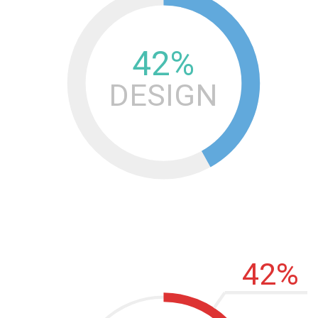
65
%
DESIGN
50
%