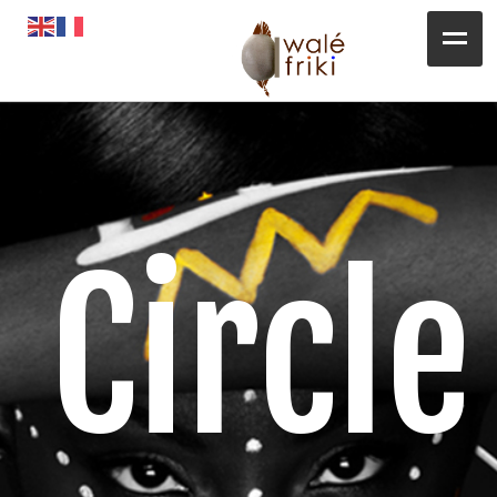
Toute l’actualité
Opportunités
L’AGENDA
Magazines
Circle
Awalé Booking