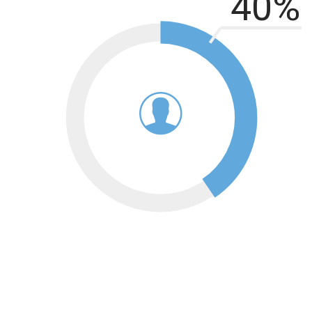
60
%
