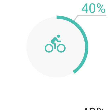
50
%
