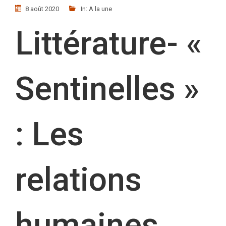
8 août 2020
In:
A la une
Littérature- «
Sentinelles »
: Les
relations
humaines