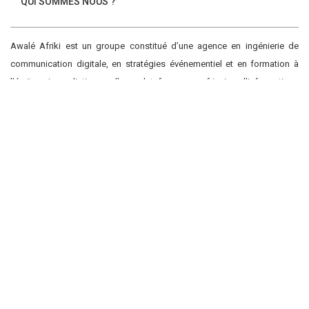
QUI SOMMES NOUS ?
Awalé Afriki est un groupe constitué d’une agence en ingénierie de
communication digitale, en stratégies événementiel et en formation à
l’écriture journalistique ; d’une plateforme panafricaine d’informations
Social Media Auto Publish
Powered By :
XYZScripts.com
socioculturelles et politiques basé au Bénin
PUBLICATIONS RECENTES
27 mars 2026
Explorer le vestibule malien à travers l’exposition « Maaya Bulon »
6 février 2026
L’exposition « Zafimaniry doria » de TangalaMamy honore la mémoire d’un peuple malgache
17 juin 2025
TIFF 2025/ « Christy » ou le prototype du parcours initiatique