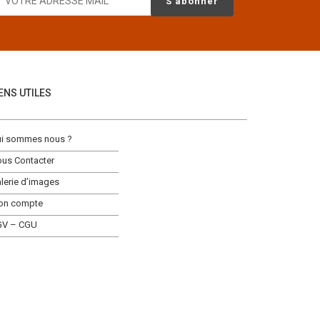
IENS UTILES
i sommes nous ?
us Contacter
lerie d’images
on compte
GV – CGU