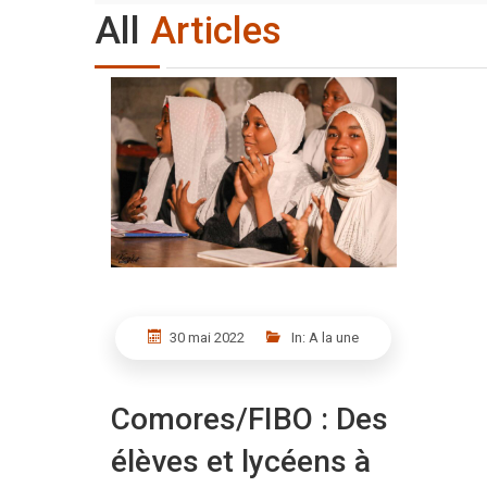
All
Articles
30 mai 2022
In:
A la une
Comores/FIBO : Des
élèves et lycéens à