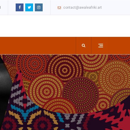
M
contact@awaleafriki.art