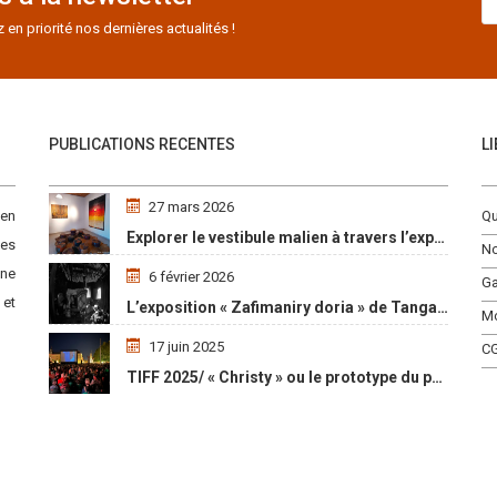
n priorité nos dernières actualités !
PUBLICATIONS RECENTES
L
27 mars 2026
 en
Qu
Explorer le vestibule malien à travers l’exposition « Maaya Bulon »
es
No
une
6 février 2026
Ga
 et
L’exposition « Zafimaniry doria » de TangalaMamy honore la mémoire d’un peuple malgache
M
17 juin 2025
C
TIFF 2025/ « Christy » ou le prototype du parcours initiatique